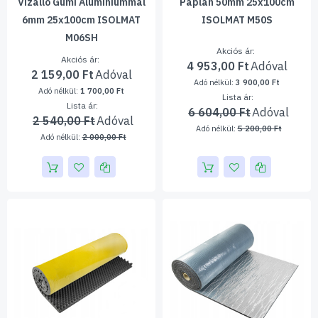
Vízálló Gumi Alumíniummal
Paplan 50mm 25x100cm
Rendeljen szigetelő habot online még ma, és élvezze
6mm 25x100cm ISOLMAT
ISOLMAT M50S
a jobb hang- és hőszigetelést projektjeihez. Kínálunk
M06SH
megbízható és hatékony megoldásokat minden
Akciós ár
Akciós ár
felhasználási területre.
4 953,00 Ft
2 159,00 Ft
3 900,00 Ft
1 700,00 Ft
Lista ár
Lista ár
6 604,00 Ft
2 540,00 Ft
5 200,00 Ft
2 000,00 Ft