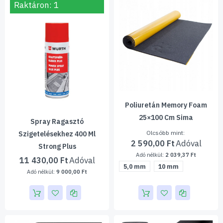
Raktáron: 1
Poliuretán Memory Foam
25×100 Cm Sima
Spray Ragasztó
Olcsóbb mint
Szigetelésekhez 400 Ml
2 590,00 Ft
Strong Plus
2 039,37 Ft
11 430,00 Ft
5,0 mm
10 mm
9 000,00 Ft