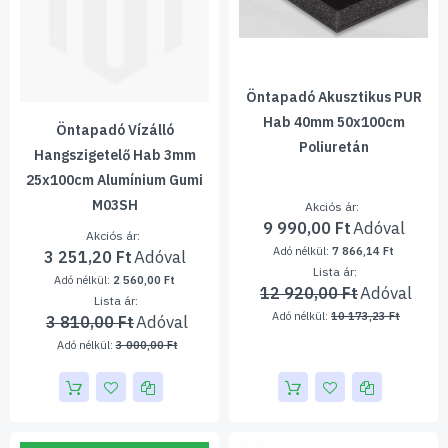
Öntapadó Akusztikus PUR
Hab 40mm 50x100cm
Öntapadó Vízálló
Poliuretán
Hangszigetelő Hab 3mm
25x100cm Alumínium Gumi
M03SH
Akciós ár
9 990,00 Ft
Akciós ár
7 866,14 Ft
3 251,20 Ft
Lista ár
2 560,00 Ft
12 920,00 Ft
Lista ár
10 173,23 Ft
3 810,00 Ft
3 000,00 Ft