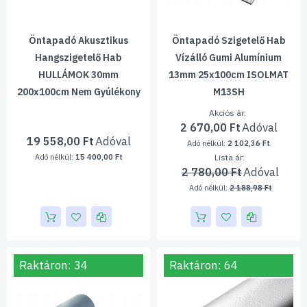
Öntapadó Akusztikus
Öntapadó Szigetelő Hab
Hangszigetelő Hab
Vízálló Gumi Alumínium
HULLÁMOK 30mm
13mm 25x100cm ISOLMAT
200x100cm Nem Gyúlékony
M13SH
Akciós ár
2 670,00 Ft
19 558,00 Ft
2 102,36 Ft
15 400,00 Ft
Lista ár
2 780,00 Ft
2 188,98 Ft
Raktáron: 34
Raktáron: 64