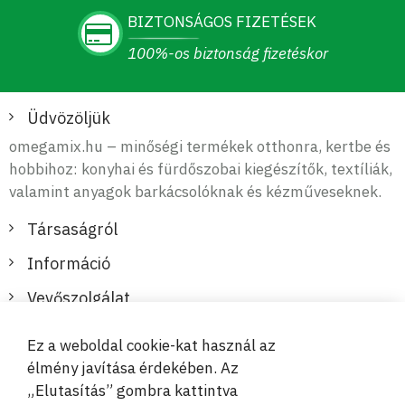
BIZTONSÁGOS FIZETÉSEK
100%-os biztonság fizetéskor
Üdvözöljük
omegamix.hu – minőségi termékek otthonra, kertbe és
hobbihoz: konyhai és fürdőszobai kiegészítők, textíliák,
valamint anyagok barkácsolóknak és kézműveseknek.
Társaságról
Információ
Vevőszolgálat
Ez a weboldal cookie-kat használ az
Biztonságos és kényelmes fizetések
élmény javítása érdekében. Az
„Elutasítás” gombra kattintva