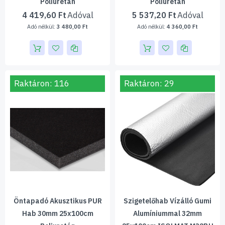
Poliuretán
Poliuretán
4 419,60 Ft
5 537,20 Ft
3 480,00 Ft
4 360,00 Ft
Raktáron: 116
Raktáron: 29
Öntapadó Akusztikus PUR
Szigetelőhab Vízálló Gumi
Hab 30mm 25x100cm
Alumíniummal 32mm