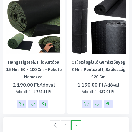
Hangszigetelő Filc Autóba
Csúszásgátló Gumiszőnyeg
15 Mm, 50 × 100 Cm – Fekete
3 Mm, Pontozott, Szélesség
Nemezzel
120 Cm
2 190,00 Ft
1 190,00 Ft
1 724,41 Ft
937,01 Ft
Oldal
Oldal
Előző
Oldal
You're currently reading page
1
2