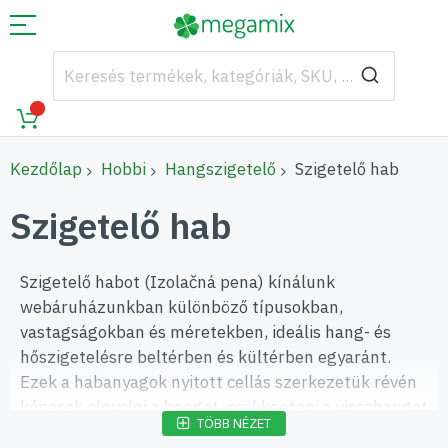
Kezdőlap
Hobbi
Hangszigetelő
Szigetelő hab
Szigetelő hab
Szigetelő habot (Izolačná pena) kínálunk
webáruházunkban különböző típusokban,
vastagságokban és méretekben, ideális hang- és
hőszigetelésre beltérben és kültérben egyaránt.
Ezek a habanyagok nyitott cellás szerkezetük révén
képesek elnyelni a hangot, csökkenteni a visszhangot
TÖBB NÉZET
és a rezgéseket, így javítják a tér akusztikáját és