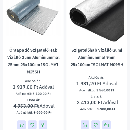
Öntapadó Szigetelő Hab
Szigetelőhab Vízálló Gumi
Vízálló Gumi Alumíniummal
Alumíniummal 9mm
25mm 25x100cm ISOLMAT
25x100cm ISOLMAT M09BH
M25SH
Akciós ár
Akciós ár
1 981,20 Ft
3 937,00 Ft
1 560,00 Ft
3 100,00 Ft
Lista ár
Lista ár
2 413,00 Ft
4 953,00 Ft
1 900,00 Ft
3 900,00 Ft