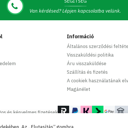
SEGÍTSÉG
Van kérdésed? Lépjen kapcsolatba velünk.
l
Információ
Általános szerződési feltét
Visszaküldési politika
kedelem
Áru visszaküldése
Szállítás és fizetés
A cookiek használatának elv
Magánélet
os és kényelmes fizetések
érdekében. Az „Elutasítás” gombra