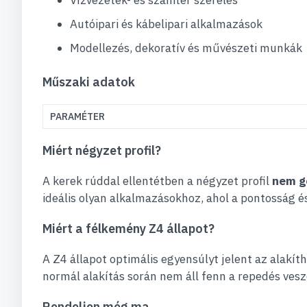
Vízvezeték- és szaniter szerelés
Autóipari és kábelipari alkalmazások
Modellezés, dekoratív és művészeti munkák
Műszaki adatok
PARAMÉTER
Miért négyzet profil?
A kerek rúddal ellentétben a négyzet profil
nem g
ideális olyan alkalmazásokhoz, ahol a pontosság é
Miért a félkemény Z4 állapot?
A Z4 állapot optimális egyensúlyt jelent az alakí
normál alakítás során nem áll fenn a repedés vesz
Rendeljen még ma