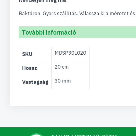
Raktáron. Gyors szállítás. Válassza ki a méretet és
További információ
További
MDSP30L020
SKU
információ
20 cm
Hossz
30 mm
Vastagság