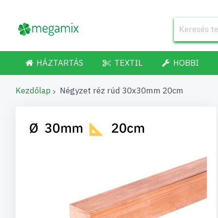
HÁZTARTÁS
TEXTIL
HOBBI
Kezdőlap
Négyzet réz rúd 30x30mm 20cm
Ugrás
a
képgaléria
végére