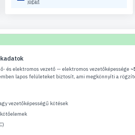
jogait
ékadatok
 hő- és elektromos vezető — elektromos vezetőképessége
~
emben lapos felületeket biztosít, ami megkönnyíti a rögzí
 nagy vezetőképességű kötések
s kötőelemek
C)