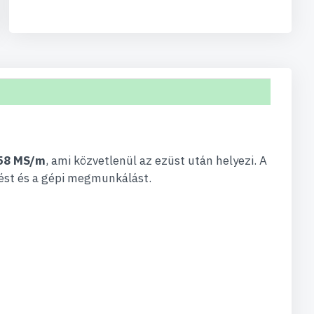
58 MS/m
, ami közvetlenül az ezüst után helyezi. A
tést és a gépi megmunkálást.