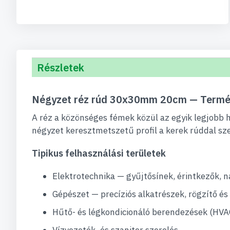
Részletek
Négyzet réz rúd 30x30mm 20cm — Term
A réz a közönséges fémek közül az egyik legjobb
négyzet keresztmetszetű profil a kerek rúddal sz
Tipikus felhasználási területek
Elektrotechnika — gyűjtősínek, érintkezők,
Gépészet — precíziós alkatrészek, rögzítő é
Hűtő- és légkondicionáló berendezések (HVA