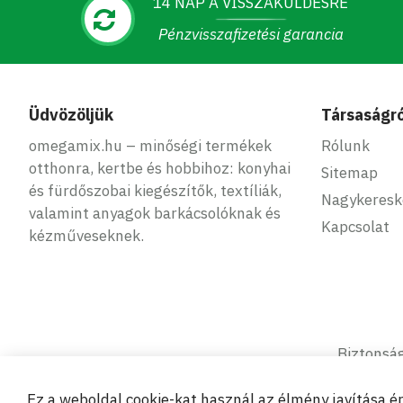
14 NAP A VISSZAKÜLDÉSRE
Pénzvisszafizetési garancia
Üdvözöljük
Társaságró
omegamix.hu – minőségi termékek
Rólunk
otthonra, kertbe és hobbihoz: konyhai
Sitemap
és fürdőszobai kiegészítők, textíliák,
Nagykeres
valamint anyagok barkácsolóknak és
Kapcsolat
kézműveseknek.
Biztonság
Ez a weboldal cookie-kat használ az élmény javítása 