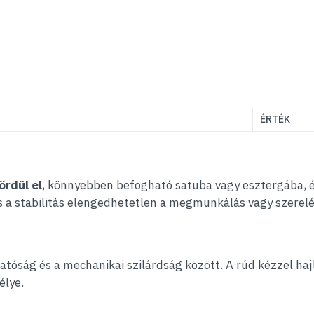
ÉRTÉK
ördül el
, könnyebben befogható satuba vagy esztergába, é
s a stabilitás elengedhetetlen a megmunkálás vagy szerelé
thatóság és a mechanikai szilárdság között. A rúd kézzel 
élye.