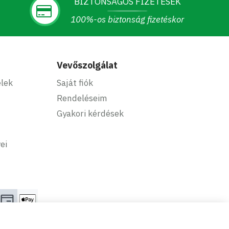
BIZTONSÁGOS FIZETÉSEK
100%-os biztonság fizetéskor
Vevőszolgálat
elek
Saját fiók
Rendeléseim
Gyakori kérdések
ei