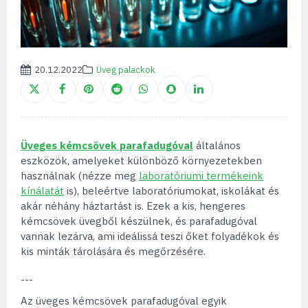
20.12.2022
Üveg palackok
Üveges kémcsövek parafadugóval
általános
eszközök, amelyeket különböző környezetekben
használnak (nézze meg
laboratóriumi termékeink
kínálatát
is), beleértve laboratóriumokat, iskolákat és
akár néhány háztartást is. Ezek a kis, hengeres
kémcsövek üvegből készülnek, és parafadugóval
vannak lezárva, ami ideálissá teszi őket folyadékok és
kis minták tárolására és megőrzésére.
---
Az üveges kémcsövek parafadugóval egyik