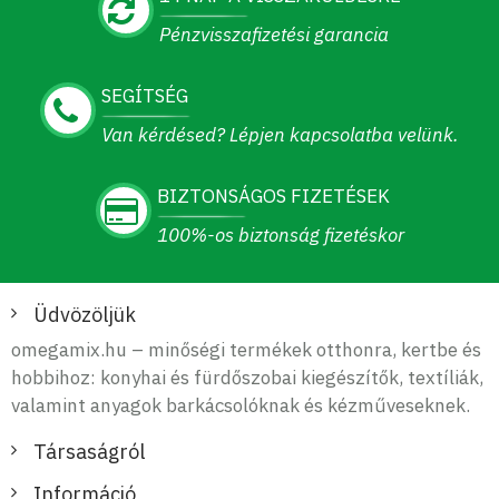
Pénzvisszafizetési garancia
SEGÍTSÉG
Van kérdésed? Lépjen kapcsolatba velünk.
BIZTONSÁGOS FIZETÉSEK
100%-os biztonság fizetéskor
Üdvözöljük
omegamix.hu – minőségi termékek otthonra, kertbe és
hobbihoz: konyhai és fürdőszobai kiegészítők, textíliák,
valamint anyagok barkácsolóknak és kézműveseknek.
Társaságról
Információ