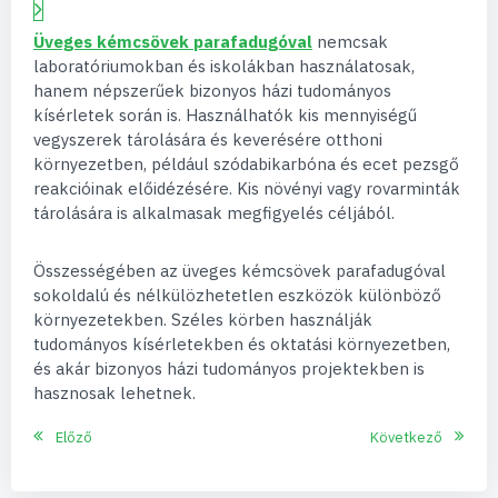
Üveges kémcsövek parafadugóval
nemcsak
laboratóriumokban és iskolákban használatosak,
hanem népszerűek bizonyos házi tudományos
kísérletek során is. Használhatók kis mennyiségű
vegyszerek tárolására és keverésére otthoni
környezetben, például szódabikarbóna és ecet pezsgő
reakcióinak előidézésére. Kis növényi vagy rovarminták
tárolására is alkalmasak megfigyelés céljából.
Összességében az üveges kémcsövek parafadugóval
sokoldalú és nélkülözhetetlen eszközök különböző
környezetekben. Széles körben használják
tudományos kísérletekben és oktatási környezetben,
és akár bizonyos házi tudományos projektekben is
hasznosak lehetnek.
Előző
Következő