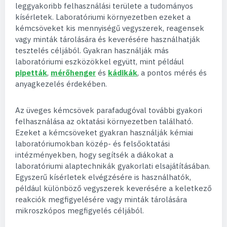
leggyakoribb felhasználási területe a tudományos
kísérletek. Laboratóriumi környezetben ezeket a
kémcsöveket kis mennyiségű vegyszerek, reagensek
vagy minták tárolására és keverésére használhatják
tesztelés céljából. Gyakran használják más
laboratóriumi eszközökkel együtt, mint például
pipetták
,
mérőhenger
és
kádikák
, a pontos mérés és
anyagkezelés érdekében.
Az üveges kémcsövek parafadugóval további gyakori
felhasználása az oktatási környezetben található.
Ezeket a kémcsöveket gyakran használják kémiai
laboratóriumokban közép- és felsőoktatási
intézményekben, hogy segítsék a diákokat a
laboratóriumi alaptechnikák gyakorlati elsajátításában.
Egyszerű kísérletek elvégzésére is használhatók,
például különböző vegyszerek keverésére a keletkező
reakciók megfigyelésére vagy minták tárolására
mikroszkópos megfigyelés céljából.