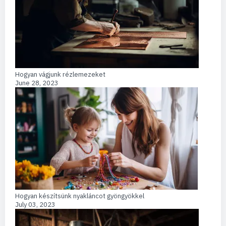
Hogyan vágjunk rézlemezeket
June 28, 2023
Hogyan készítsünk nyakláncot gyöngyökkel
July 03, 2023