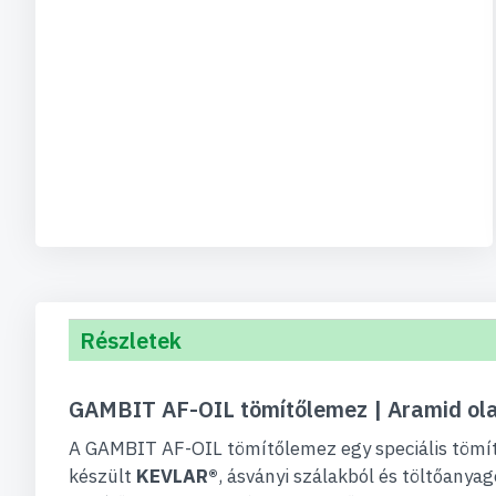
Részletek
GAMBIT AF-OIL tömítőlemez | Aramid ol
A GAMBIT AF-OIL tömítőlemez egy speciális tömí
készült
KEVLAR®
, ásványi szálakból és töltőany