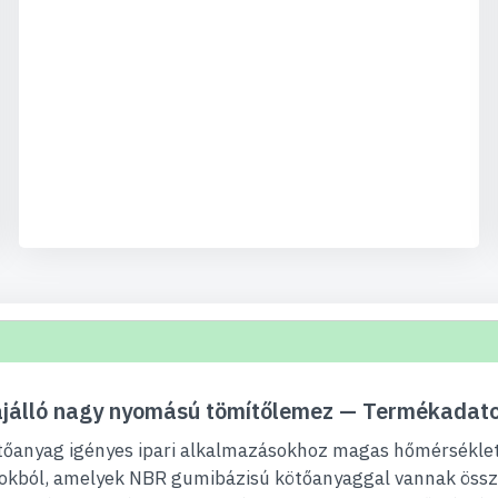
ajálló nagy nyomású tömítőlemez — Termékadat
tőanyag igényes ipari alkalmazásokhoz magas hőmérséklet
agokból, amelyek NBR gumibázisú kötőanyaggal vannak öss