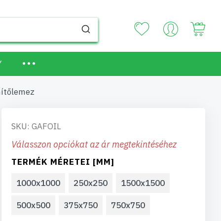
Your
Y
mítőlemez
SKU: GAFOIL
Válasszon opciókat az ár megtekintéséhez
TERMÉK MÉRETEI [MM]
1000x1000
250x250
1500x1500
500x500
375x750
750x750