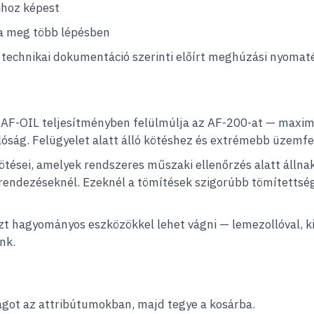
ihoz képest
za meg több lépésben
 a technikai dokumentáció szerinti előírt meghúzási nyomat
AF-OIL teljesítményben felülmúlja az AF-200-at — maxim
állóság. Felügyelet alatt álló kötéshez és extrémebb üzemfe
ötései, amelyek rendszeres műszaki ellenőrzés alatt állna
ndezéseknél. Ezeknél a tömítések szigorúbb tömítettségi 
t hagyományos eszközökkel lehet vágni — lemezollóval, ki
nk.
gságot az attribútumokban, majd tegye a kosárba.