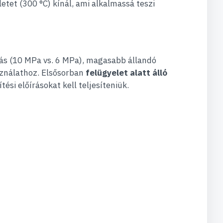
t (300 °C) kínál, ami alkalmassá teszi
ás (10 MPa vs. 6 MPa), magasabb állandó
sználathoz. Elsősorban
felügyelet alatt álló
si előírásokat kell teljesíteniük.