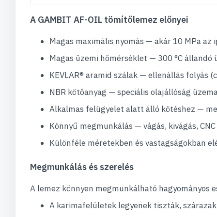
A GAMBIT AF-OIL tömítőlemez előnyei
Magas maximális nyomás — akár 10 MPa az i
Magas üzemi hőmérséklet — 300 °C állandó ü
KEVLAR® aramid szálak — ellenállás folyás 
NBR kötőanyag — speciális olajállóság üzem
Alkalmas felügyelet alatt álló kötéshez — me
Könnyű megmunkálás — vágás, kivágás, CNC
Különféle méretekben és vastagságokban el
Megmunkálás és szerelés
A lemez könnyen megmunkálható hagyományos eszk
A karimafelületek legyenek tiszták, száraz