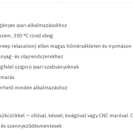
gényes ipari alkalmazásokhoz
zem, 350 °C rövid ideig
(creep relaxation) ellen magas hőmérsékleten és nyomáson
anyag- és olajrendszerekhez
gfelel szigorú ipari szabványoknak
 marás
érhető minden alkalmazáshoz
özökkel — ollóval, késsel, kivágóval vagy CNC maróval. 
ak és szennyeződésmentesek