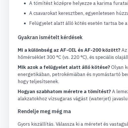
A tömítést középre helyezze a karima furata
A csavarokat keresztben, egyenletesen húz
Felügyelet alatt álló kötés esetén tartsa be
Gyakran ismételt kérdések
Mi a különbség az AF-OIL és AF-200 között?
Az 
hőmérséklet 300 °C (vs. 220 °C), és speciális olaj
Mik azok a felügyelet alatt álló kötése?
Olyan k
energetikában, petrokémiában és nyomástartó bere
hogy teljesítsenek.
Hogyan szabhatom méretre a tömítést?
A lemez
alakzatokhoz vízsugaras vágást (waterjet) javaslu
Rendelje meg még ma
Gyors kiszállítás. Válassza ki a méretet és vasta