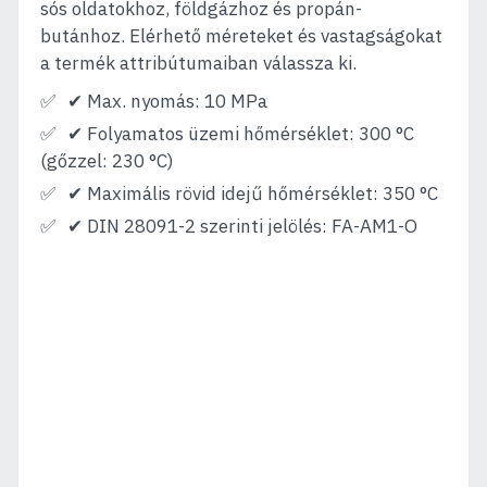
sós oldatokhoz, földgázhoz és propán-
butánhoz. Elérhető méreteket és vastagságokat
a termék attribútumaiban válassza ki.
✔ Max. nyomás: 10 MPa
✔ Folyamatos üzemi hőmérséklet: 300 °C
(gőzzel: 230 °C)
✔ Maximális rövid idejű hőmérséklet: 350 °C
✔ DIN 28091-2 szerinti jelölés: FA-AM1-O