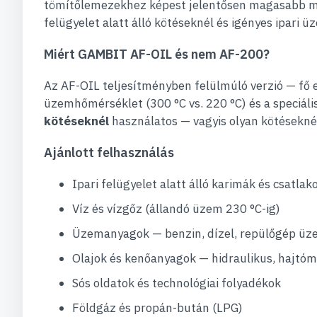
tömítőlemezekhez képest jelentősen magasabb ma
felügyelet alatt álló kötéseknél és igényes ipari
Miért GAMBIT AF-OIL és nem AF-200?
Az AF-OIL teljesítményben felülmúló verzió — fő
üzemhőmérséklet (300 °C vs. 220 °C) és a speciál
kötéseknél
használatos — vagyis olyan kötéseknél,
Ajánlott felhasználás
Ipari felügyelet alatt álló karimák és csatla
Víz és vízgőz (állandó üzem 230 °C-ig)
Üzemanyagok — benzin, dízel, repülőgép ü
Olajok és kenőanyagok — hidraulikus, hajtóm
Sós oldatok és technológiai folyadékok
Földgáz és propán-bután (LPG)