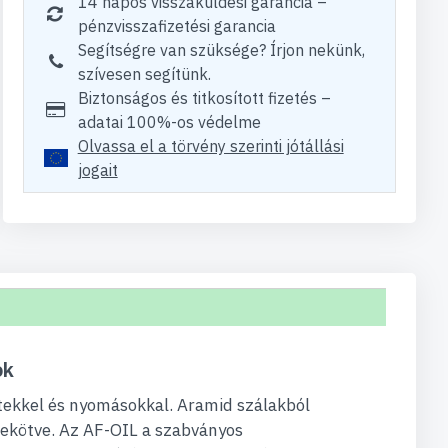
14 napos visszaküldési garancia –
pénzvisszafizetési garancia
Segítségre van szüksége? Írjon nekünk,
szívesen segítünk.
Biztonságos és titkosított fizetés –
adatai 100%-os védelme
Olvassa el a törvény szerinti jótállási
jogait
ok
ekkel és nyomásokkal. Aramid szálakból
zekötve. Az AF-OIL a szabványos