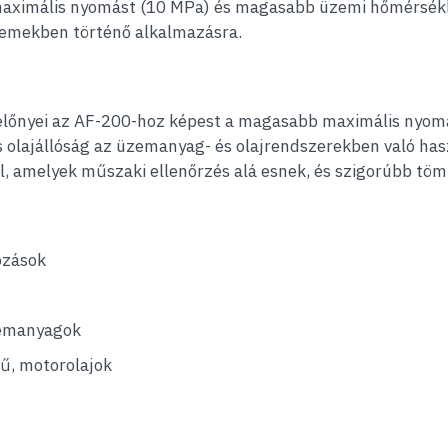
ximális nyomást (10 MPa) és magasabb üzemi hőmérséklete
 üzemekben történő alkalmazásra.
 előnyei az AF-200-hoz képest a magasabb maximális nyom
is olajállóság az üzemanyag- és olajrendszerekben való ha
 amelyek műszaki ellenőrzés alá esnek, és szigorúbb tömíté
kozások
zemanyagok
ű, motorolajok