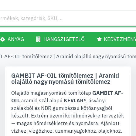
ANYAG
HANGSZIGETELŐ
KEDVEZMÉN
 AF-OIL tömítőlemez | Aramid olajálló nagy nyomású tö
GAMBIT AF-OIL tömítőlemez | Aramid
olajálló nagy nyomású tömítőlemez
Olajálló magasnyomású tömítőlap
GAMBIT AF-
OIL
aramid szál alapú
KEVLAR®
, ásványi
szálakból és NBR gumibázisú kötőanyagból
készült. Extrém üzemi körülményekre tervezték
— magas hőmérsékletre és nyomásra. Ajánlott
vízhez, vízgőzhöz, üzemanyagokhoz, olajokhoz,