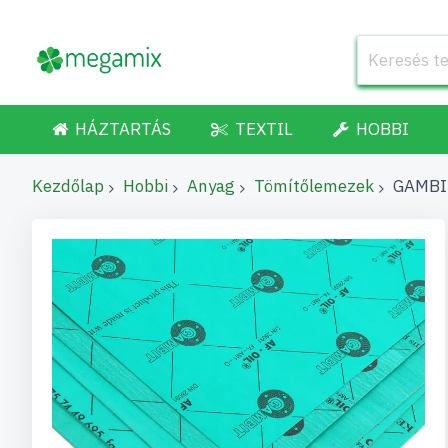
HÁZTARTÁS
TEXTIL
HOBBI
Kezdőlap
Hobbi
Anyag
Tömítőlemezek
GAMBIT
Ugrás
a
képgaléria
végére