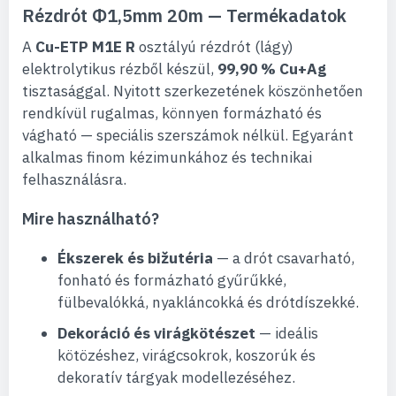
Rézdrót Φ1,5mm 20m — Termékadatok
A
Cu-ETP M1E R
osztályú rézdrót (lágy)
elektrolytikus rézből készül,
99,90 % Cu+Ag
tisztasággal. Nyitott szerkezetének köszönhetően
rendkívül rugalmas, könnyen formázható és
vágható — speciális szerszámok nélkül. Egyaránt
alkalmas finom kézimunkához és technikai
felhasználásra.
Mire használható?
Ékszerek és bižutéria
— a drót csavarható,
fonható és formázható gyűrűkké,
fülbevalókká, nyakláncokká és drótdíszekké.
Dekoráció és virágkötészet
— ideális
kötözéshez, virágcsokrok, koszorúk és
dekoratív tárgyak modellezéséhez.