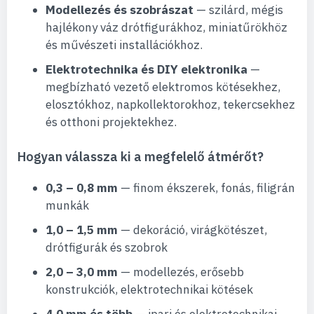
Modellezés és szobrászat
— szilárd, mégis
hajlékony váz drótfigurákhoz, miniatűrökhöz
és művészeti installációkhoz.
Elektrotechnika és DIY elektronika
—
megbízható vezető elektromos kötésekhez,
elosztókhoz, napkollektorokhoz, tekercsekhez
és otthoni projektekhez.
Hogyan válassza ki a megfelelő átmérőt?
0,3 – 0,8 mm
— finom ékszerek, fonás, filigrán
munkák
1,0 – 1,5 mm
— dekoráció, virágkötészet,
drótfigurák és szobrok
2,0 – 3,0 mm
— modellezés, erősebb
konstrukciók, elektrotechnikai kötések