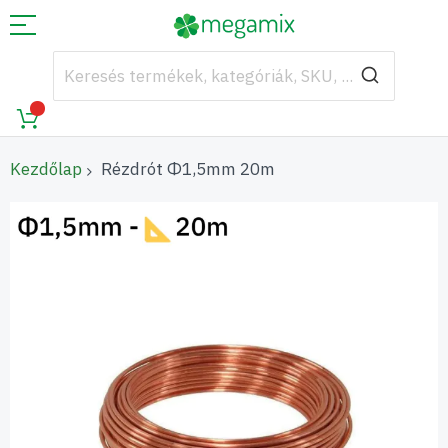
Kezdőlap
Rézdrót Φ1,5mm 20m
Ugrás
a
képgaléria
végére