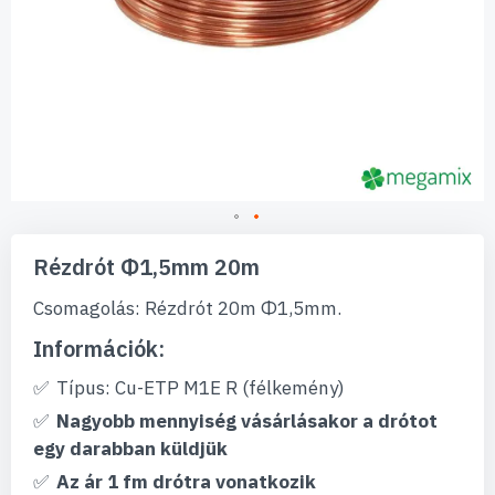
Ugrás
a
Rézdrót Φ1,5mm 20m
képgaléria
elejére
Csomagolás: Rézdrót 20m Φ1,5mm.
Információk:
Típus: Cu-ETP M1E R (félkemény)
Nagyobb mennyiség vásárlásakor a drótot
egy darabban küldjük
Az ár 1 fm drótra vonatkozik