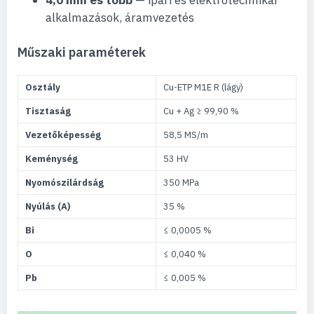
4,0 mm és több
— ipari és elektrotechnikai
alkalmazások, áramvezetés
Műszaki paraméterek
Osztály
Cu-ETP M1E R (lágy)
Tisztaság
Cu + Ag ≥ 99,90 %
Vezetőképesség
58,5 MS/m
Keménység
53 HV
Nyomószilárdság
350 MPa
Nyúlás (A)
35 %
Bi
≤ 0,0005 %
O
≤ 0,040 %
Pb
≤ 0,005 %