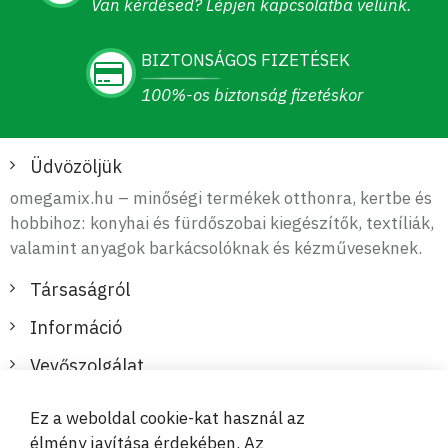
Van kérdésed? Lépjen kapcsolatba velünk.
BIZTONSÁGOS FIZETÉSEK
100%-os biztonság fizetéskor
Üdvözöljük
omegamix.hu – minőségi termékek otthonra, kertbe és
hobbihoz: konyhai és fürdőszobai kiegészítők, textíliák,
valamint anyagok barkácsolóknak és kézműveseknek.
Társaságról
Információ
Vevőszolgálat
Ez a weboldal cookie-kat használ az
Biztonságos és kényelmes fizetések
élmény javítása érdekében. Az