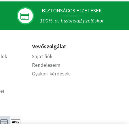
BIZTONSÁGOS FIZETÉSEK
100%-os biztonság fizetéskor
Vevőszolgálat
elek
Saját fiók
Rendeléseim
Gyakori kérdések
ei