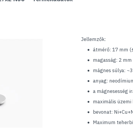
Jellemzők:
átmérő: 17 mm (
magasság: 2 mm 
mágnes súlya: ~3,
anyag: neodímiu
a mágnesesség i
maximális üzemi 
bevonat: Ni+Cu+N
Maximum teherbír