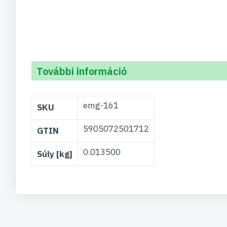
További információ
További
emg-161
SKU
információ
5905072501712
GTIN
0.013500
Súly [kg]