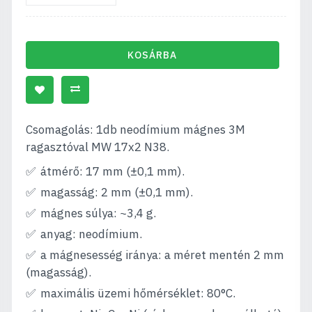
KOSÁRBA
Csomagolás: 1db neodímium mágnes 3M
ragasztóval MW 17x2 N38.
átmérő: 17 mm (±0,1 mm).
magasság: 2 mm (±0,1 mm).
mágnes súlya: ~3,4 g.
anyag: neodímium.
a mágnesesség iránya: a méret mentén 2 mm
(magasság).
maximális üzemi hőmérséklet: 80°C.