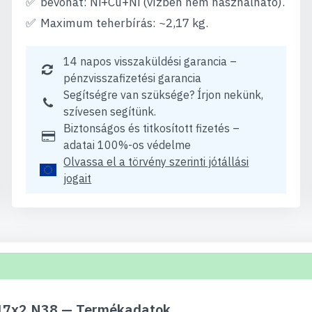
bevonat: Ni+Cu+Ni (vízben nem használható).
Maximum teherbírás: ~2,17 kg.
14 napos visszaküldési garancia –
pénzvisszafizetési garancia
Segítségre van szüksége? Írjon nekünk,
szívesen segítünk.
Biztonságos és titkosított fizetés –
adatai 100%-os védelme
Olvassa el a törvény szerinti jótállási
jogait
17x2 N38 — Termékadatok