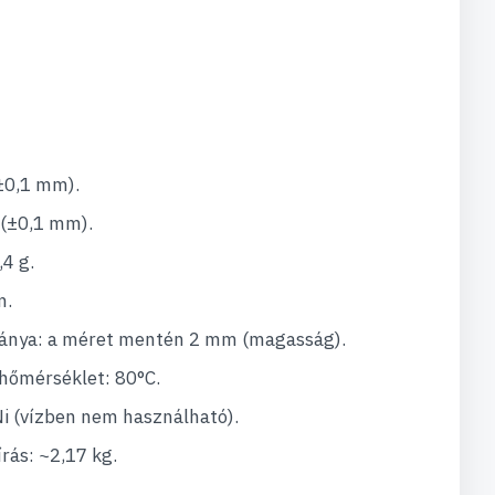
±0,1 mm).
(±0,1 mm).
4 g.
m.
ránya: a méret mentén 2 mm (magasság).
hőmérséklet: 80°C.
i (vízben nem használható).
ás: ~2,17 kg.