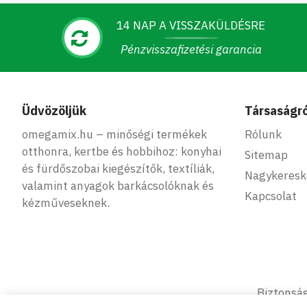
14 NAP A VISSZAKÜLDÉSRE
Pénzvisszafizetési garancia
Üdvözöljük
Társaságró
omegamix.hu – minőségi termékek
Rólunk
otthonra, kertbe és hobbihoz: konyhai
Sitemap
és fürdőszobai kiegészítők, textíliák,
Nagykeres
valamint anyagok barkácsolóknak és
Kapcsolat
kézműveseknek.
Biztonság