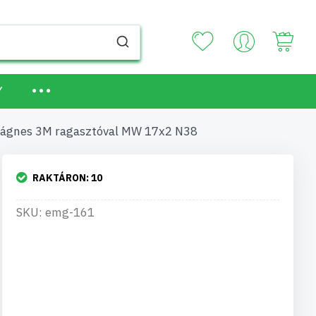
Your
Y
ágnes 3M ragasztóval MW 17x2 N38
RAKTÁRON:
10
SKU: emg-161