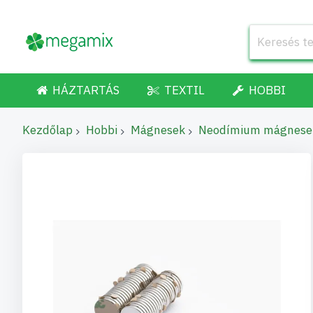
HÁZTARTÁS
TEXTIL
HOBBI
Kezdőlap
Hobbi
Mágnesek
Neodímium mágnese
Ugrás
a
képgaléria
végére