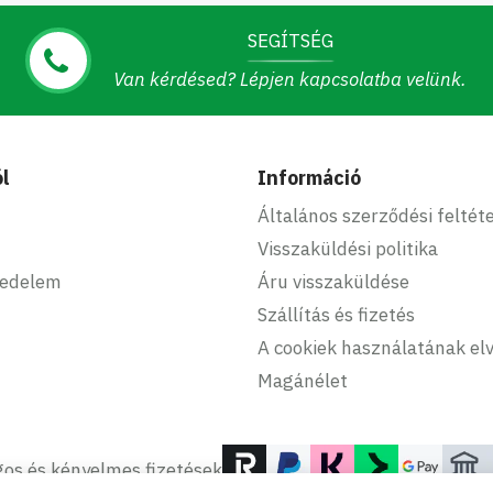
SEGÍTSÉG
Van kérdésed? Lépjen kapcsolatba velünk.
l
Információ
Általános szerződési feltét
Visszaküldési politika
kedelem
Áru visszaküldése
Szállítás és fizetés
A cookiek használatának elv
Magánélet
os és kényelmes fizetések