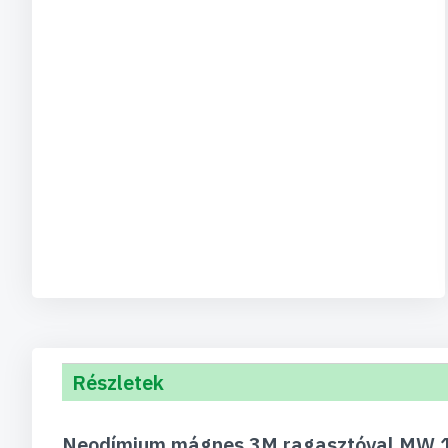
Részletek
Neodímium mágnes 3M ragasztóval MW 