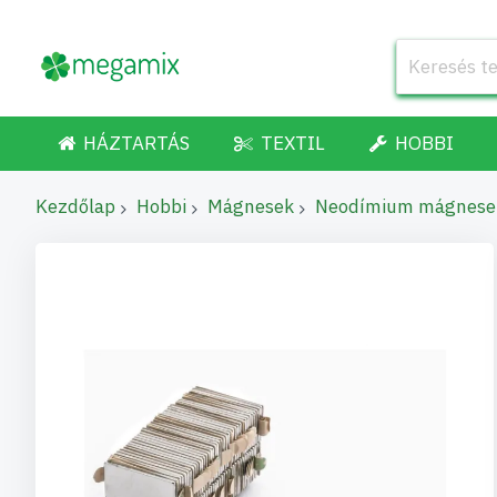
HÁZTARTÁS
TEXTIL
HOBBI
Kezdőlap
Hobbi
Mágnesek
Neodímium mágnese
Ugrás
a
képgaléria
végére