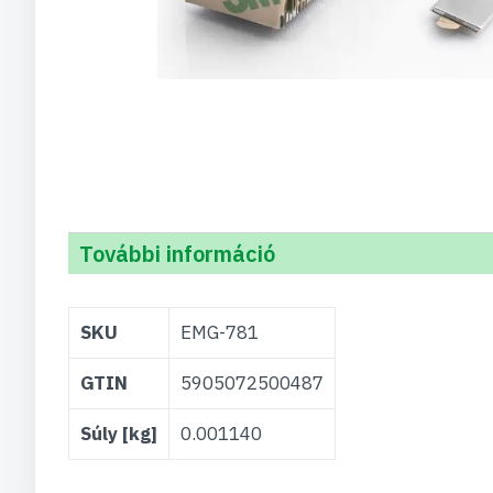
További információ
További
SKU
EMG-781
információ
GTIN
5905072500487
Súly [kg]
0.001140