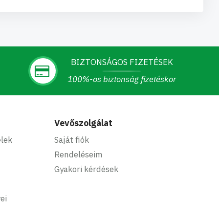
BIZTONSÁGOS FIZETÉSEK
100%-os biztonság fizetéskor
Vevőszolgálat
elek
Saját fiók
Rendeléseim
Gyakori kérdések
ei