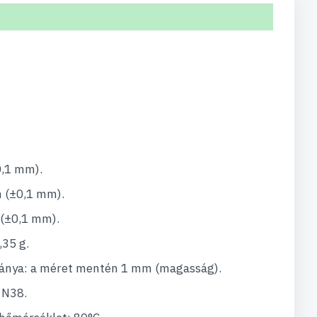
0,1 mm).
 (±0,1 mm).
(±0,1 mm).
,35 g.
ránya: a méret mentén 1 mm (magasság).
 N38.