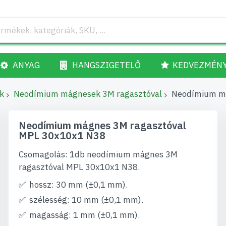
ANYAG
HANGSZIGETELŐ
KEDVEZMÉN
k
Neodímium mágnesek 3M ragasztóval
Neodímium má
Neodímium mágnes 3M ragasztóval
MPL 30x10x1 N38
Csomagolás: 1db neodímium mágnes 3M
ragasztóval MPL 30x10x1 N38.
hossz: 30 mm (±0,1 mm).
szélesség: 10 mm (±0,1 mm).
magasság: 1 mm (±0,1 mm).