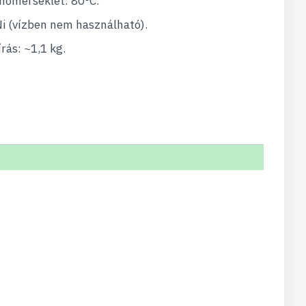
hőmérséklet: 80°C.
i (vízben nem használható).
ás: ~1,1 kg.