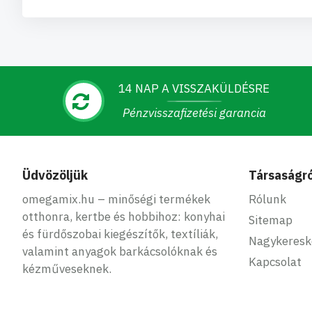
14 NAP A VISSZAKÜLDÉSRE
Pénzvisszafizetési garancia
Üdvözöljük
Társaságró
omegamix.hu – minőségi termékek
Rólunk
otthonra, kertbe és hobbihoz: konyhai
Sitemap
és fürdőszobai kiegészítők, textíliák,
Nagykeres
valamint anyagok barkácsolóknak és
Kapcsolat
kézműveseknek.