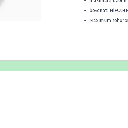
maximális üzemi 
bevonat: Ni+Cu+N
Maximum teherbír