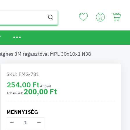
Your
Y
gnes 3M ragasztóval MPL 30x10x1 N38
SKU: EMG-781
254,00 Ft
200,00 Ft
MENNYISÉG