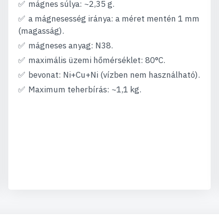
mágnes súlya: ~2,35 g.
a mágnesesség iránya: a méret mentén 1 mm
(magasság).
mágneses anyag: N38.
maximális üzemi hőmérséklet: 80°C.
bevonat: Ni+Cu+Ni (vízben nem használható).
Maximum teherbírás: ~1,1 kg.