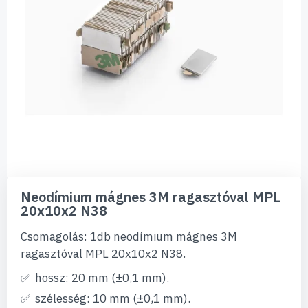
Ugrás
a
Neodímium mágnes 3M ragasztóval MPL
képgaléria
20x10x2 N38
elejére
Csomagolás: 1db neodímium mágnes 3M
ragasztóval MPL 20x10x2 N38.
hossz: 20 mm (±0,1 mm).
szélesség: 10 mm (±0,1 mm).