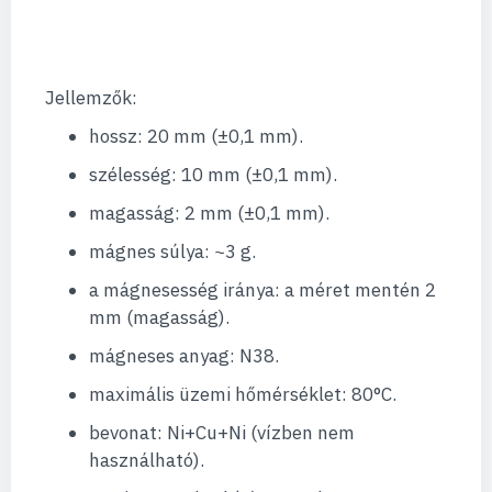
Jellemzők:
hossz: 20 mm (±0,1 mm).
szélesség: 10 mm (±0,1 mm).
magasság: 2 mm (±0,1 mm).
mágnes súlya: ~3 g.
a mágnesesség iránya: a méret mentén 2
mm (magasság).
mágneses anyag: N38.
maximális üzemi hőmérséklet: 80°C.
bevonat: Ni+Cu+Ni (vízben nem
használható).