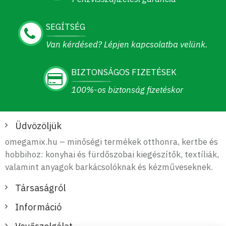
SEGÍTSÉG
Van kérdésed? Lépjen kapcsolatba velünk.
BIZTONSÁGOS FIZETÉSEK
100%-os biztonság fizetéskor
Üdvözöljük
omegamix.hu – minőségi termékek otthonra, kertbe és
hobbihoz: konyhai és fürdőszobai kiegészítők, textíliák,
valamint anyagok barkácsolóknak és kézműveseknek.
Társaságról
Információ