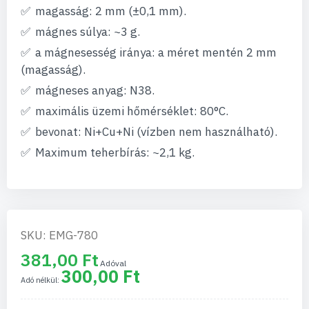
magasság: 2 mm (±0,1 mm).
mágnes súlya: ~3 g.
a mágnesesség iránya: a méret mentén 2 mm
(magasság).
mágneses anyag: N38.
maximális üzemi hőmérséklet: 80°C.
bevonat: Ni+Cu+Ni (vízben nem használható).
Maximum teherbírás: ~2,1 kg.
SKU: EMG-780
381,00 Ft
300,00 Ft