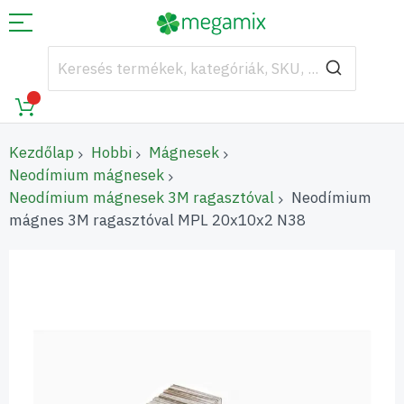
Kezdőlap
Hobbi
Mágnesek
Neodímium mágnesek
Neodímium mágnesek 3M ragasztóval
Neodímium
mágnes 3M ragasztóval MPL 20x10x2 N38
Ugrás
a
képgaléria
végére