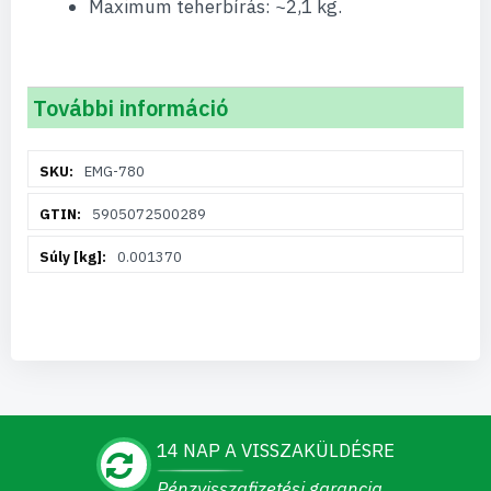
Maximum teherbírás: ~2,1 kg.
További információ
További
EMG-780
információ
5905072500289
0.001370
14 NAP A VISSZAKÜLDÉSRE
Pénzvisszafizetési garancia