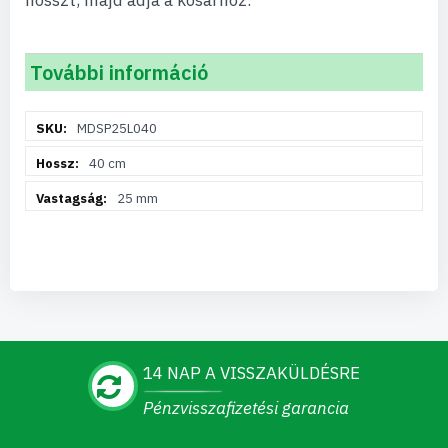
hosszt, majd adja a kosárhoz.
További információ
További
MDSP25L040
információ
40 cm
25 mm
14 NAP A VISSZAKÜLDÉSRE
Pénzvisszafizetési garancia