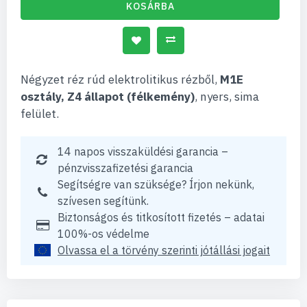
KOSÁRBA
Négyzet réz rúd elektrolitikus rézből,
M1E
osztály, Z4 állapot (félkemény)
, nyers, sima
felület.
14 napos visszaküldési garancia –
pénzvisszafizetési garancia
Segítségre van szüksége? Írjon nekünk,
szívesen segítünk.
Biztonságos és titkosított fizetés – adatai
100%-os védelme
Olvassa el a törvény szerinti jótállási jogait