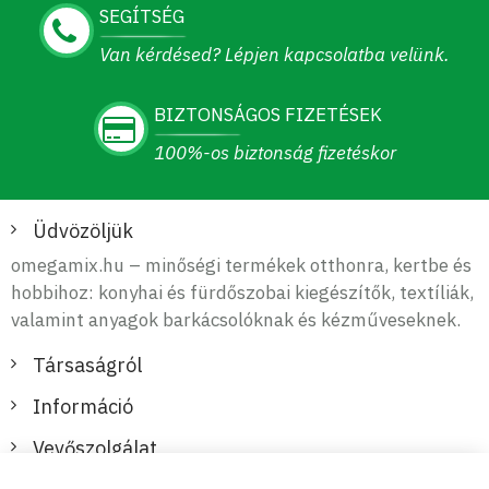
SEGÍTSÉG
Van kérdésed? Lépjen kapcsolatba velünk.
BIZTONSÁGOS FIZETÉSEK
100%-os biztonság fizetéskor
Üdvözöljük
omegamix.hu – minőségi termékek otthonra, kertbe és
hobbihoz: konyhai és fürdőszobai kiegészítők, textíliák,
valamint anyagok barkácsolóknak és kézműveseknek.
Társaságról
Információ
Vevőszolgálat