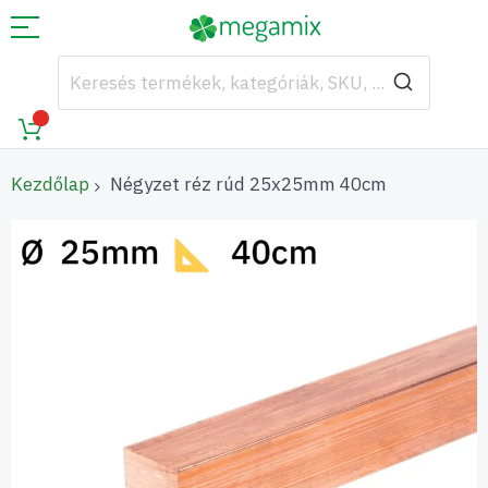
Kezdőlap
Négyzet réz rúd 25x25mm 40cm
Ugrás
a
képgaléria
végére