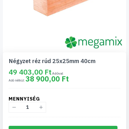
Ugrás
a
Négyzet réz rúd 25x25mm 40cm
képgaléria
elejére
49 403,00 Ft
38 900,00 Ft
MENNYISÉG