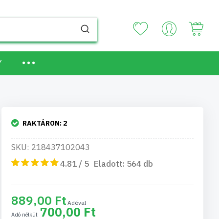
Your
Y
RAKTÁRON:
2
SKU: 218437102043
4.81 / 5
Eladott:
564
db
889,00 Ft
700,00 Ft