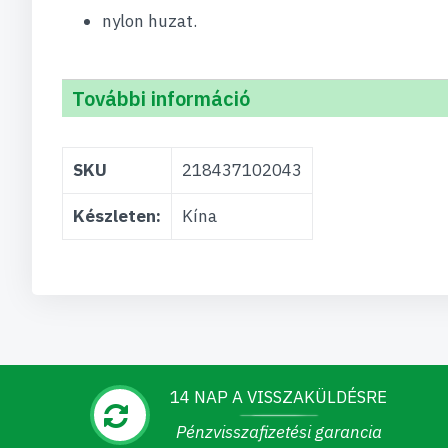
nylon huzat.
További információ
További
SKU
218437102043
információ
Készleten:
Kína
14 NAP A VISSZAKÜLDÉSRE
Pénzvisszafizetési garancia