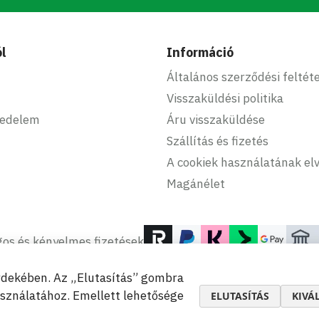
l
Információ
Általános szerződési feltét
Visszaküldési politika
kedelem
Áru visszaküldése
Szállítás és fizetés
A cookiek használatának elv
Magánélet
os és kényelmes fizetések
érdekében. Az „Elutasítás” gombra
asználatához. Emellett lehetősége
ELUTASÍTÁS
KIVÁ