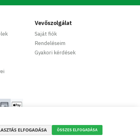
Vevőszolgálat
elek
Saját fiók
Rendeléseim
Gyakori kérdések
ei
LASZTÁS ELFOGADÁSA
ÖSSZES ELFOGADÁSA