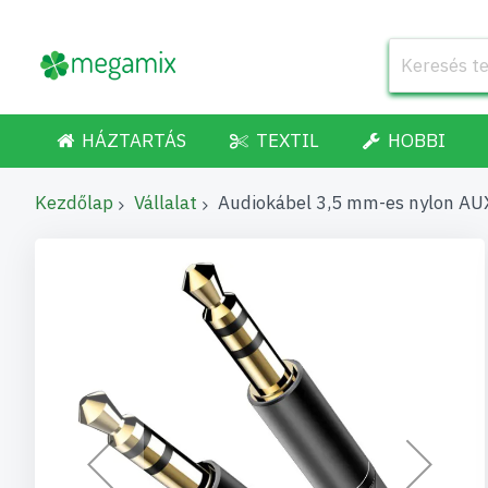
HÁZTARTÁS
TEXTIL
HOBBI
Kezdőlap
Vállalat
Audiokábel 3,5 mm-es nylon AUX
Ugrás
a
képgaléria
végére