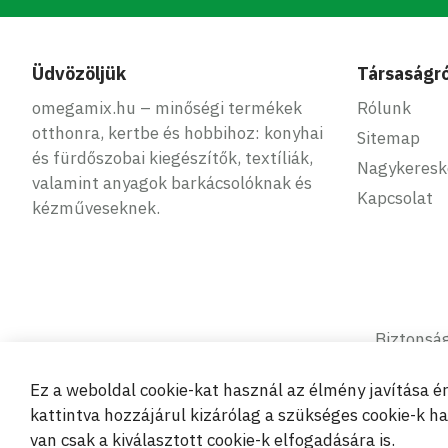
Üdvözöljük
Társaságró
omegamix.hu – minőségi termékek
Rólunk
otthonra, kertbe és hobbihoz: konyhai
Sitemap
és fürdőszobai kiegészítők, textíliák,
Nagykeres
valamint anyagok barkácsolóknak és
Kapcsolat
kézműveseknek.
Biztonság
Ez a weboldal cookie-kat használ az élmény javítása 
kattintva hozzájárul kizárólag a szükséges cookie-k h
van csak a kiválasztott cookie-k elfogadására is.
© 2019-2026 Megamix s.r.o.