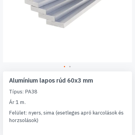
Ugrás
a
Alumínium lapos rúd 60x3 mm
képgaléria
elejére
Típus: PA38
Ár 1 m.
Felület: nyers, sima (esetleges apró karcolások és
horzsolások)