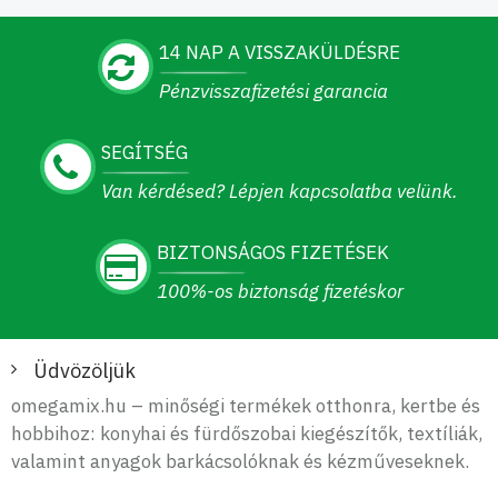
14 NAP A VISSZAKÜLDÉSRE
Pénzvisszafizetési garancia
SEGÍTSÉG
Van kérdésed? Lépjen kapcsolatba velünk.
BIZTONSÁGOS FIZETÉSEK
100%-os biztonság fizetéskor
Üdvözöljük
omegamix.hu – minőségi termékek otthonra, kertbe és
hobbihoz: konyhai és fürdőszobai kiegészítők, textíliák,
valamint anyagok barkácsolóknak és kézműveseknek.