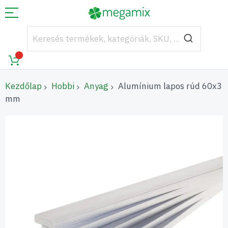
Kezdőlap
Hobbi
Anyag
Alumínium lapos rúd 60x3
mm
Ugrás
a
képgaléria
végére