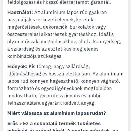
feldolgozást és hosszú élettartamot garantál.
Használat:
Az alumínium lapos rúd gyakran
használják szerkezeti elemek, keretek,
megerősítések, dekorációk, burkolatok vagy
összeszerelési alkatrészek gyártásához. Ideális
olyan műszaki megoldásokhoz, ahol a könnyedség,
a szilárdság és az esztétikus megjelenés
kombinációja szükséges.
Előnyök:
Kis tömeg, nagy szilárdság,
időjárásállóság és hosszú élettartam. Az alumínium
lapos rúd könnyen hegeszthető, könnyen vágható,
formázható és egyedi igényeknek megfelelően
módosítható, így professzionális és hobbi
felhasználásra egyaránt kedvelt anyag.
Miért válassza az alumínium lapos rudat?
erős > Ez a sokoldalú termék tökéletes
minőség-ár arányt kínál. A pontos méretek, az