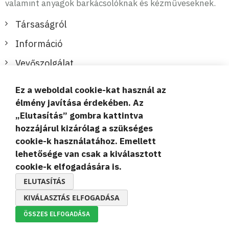
valamint anyagok barkácsolóknak és kézműveseknek.
Társaságról
Információ
Vevőszolgálat
Ez a weboldal cookie-kat használ az
Biztonságos és kényelmes fizetések
élmény javítása érdekében. Az
„Elutasítás” gombra kattintva
hozzájárul kizárólag a szükséges
cookie-k használatához. Emellett
lehetősége van csak a kiválasztott
cookie-k elfogadására is.
© 2019-2026 Megamix s.r.o.
ELUTASÍTÁS
KIVÁLASZTÁS ELFOGADÁSA
ÖSSZES ELFOGADÁSA