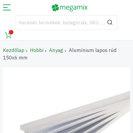
Kezdőlap
Hobbi
Anyag
Alumínium lapos rúd
150x6 mm
Ugrás
a
képgaléria
végére