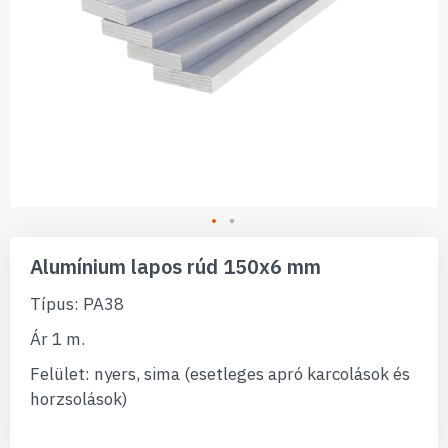
Ugrás
a
Alumínium lapos rúd 150x6 mm
képgaléria
elejére
Típus: PA38
Ár 1 m.
Felület: nyers, sima (esetleges apró karcolások és
horzsolások)