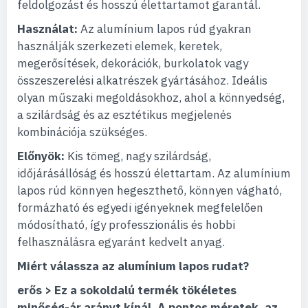
feldolgozást és hosszú élettartamot garantál.
Használat:
Az alumínium lapos rúd gyakran
használják szerkezeti elemek, keretek,
megerősítések, dekorációk, burkolatok vagy
összeszerelési alkatrészek gyártásához. Ideális
olyan műszaki megoldásokhoz, ahol a könnyedség,
a szilárdság és az esztétikus megjelenés
kombinációja szükséges.
Előnyök:
Kis tömeg, nagy szilárdság,
időjárásállóság és hosszú élettartam. Az alumínium
lapos rúd könnyen hegeszthető, könnyen vágható,
formázható és egyedi igényeknek megfelelően
módosítható, így professzionális és hobbi
felhasználásra egyaránt kedvelt anyag.
Miért válassza az alumínium lapos rudat?
erős > Ez a sokoldalú termék tökéletes
minőség-ár arányt kínál. A pontos méretek, az