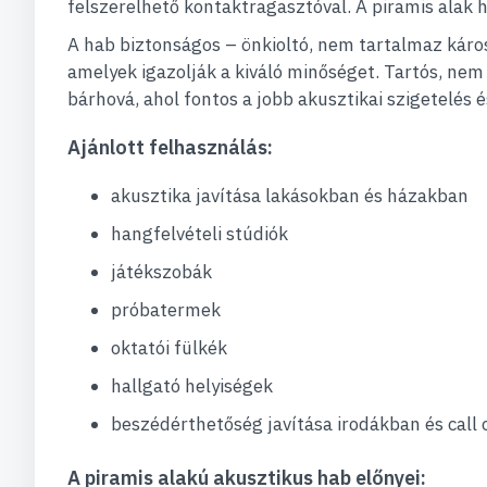
felszerelhető kontaktragasztóval. A piramis alak
A hab biztonságos – önkioltó, nem tartalmaz káro
amelyek igazolják a kiváló minőséget. Tartós, nem
bárhová, ahol fontos a jobb akusztikai szigetelés 
Ajánlott felhasználás:
akusztika javítása lakásokban és házakban
hangfelvételi stúdiók
játékszobák
próbatermek
oktatói fülkék
hallgató helyiségek
beszédérthetőség javítása irodákban és call
A piramis alakú akusztikus hab előnyei: