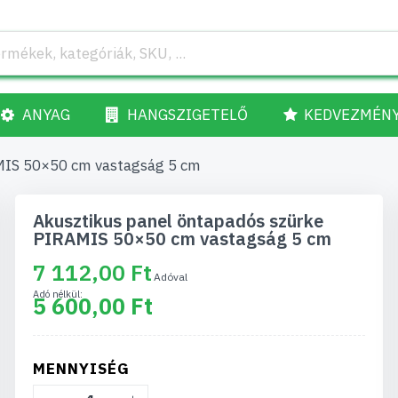
ANYAG
HANGSZIGETELŐ
KEDVEZMÉN
MIS 50×50 cm vastagság 5 cm
Akusztikus panel öntapadós szürke
PIRAMIS 50×50 cm vastagság 5 cm
7 112,00 Ft
5 600,00 Ft
MENNYISÉG