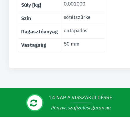
0.001000
Súly [kg]
sötétszürke
Szín
öntapadós
Ragasztóanyag
50 mm
Vastagság
14 NAP A VISSZAKÜLDÉSRE
Pénzvisszafizetési garancia