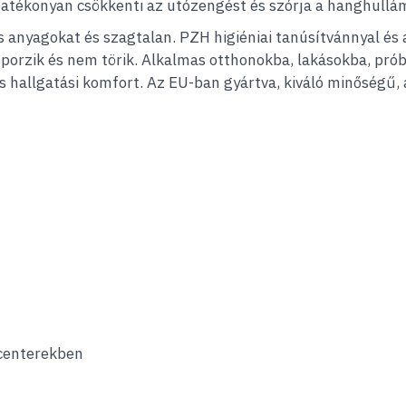
 hatékonyan csökkenti az utózengést és szórja a hanghullá
s anyagokat és szagtalan. PZH higiéniai tanúsítvánnyal és
 porzik és nem törik. Alkalmas otthonokba, lakásokba, pr
és hallgatási komfort. Az EU-ban gyártva, kiváló minőségű, 
 centerekben