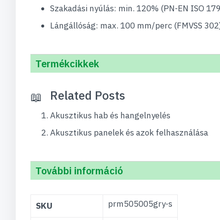
Szakadási nyúlás: min. 120% (PN-EN ISO 17
Lángállóság: max. 100 mm/perc (FMVSS 302
Termékcikkek
Related Posts
Akusztikus hab és hangelnyelés
Akusztikus panelek és azok felhasználása
További információ
További
prm505005gry-s
SKU
információ