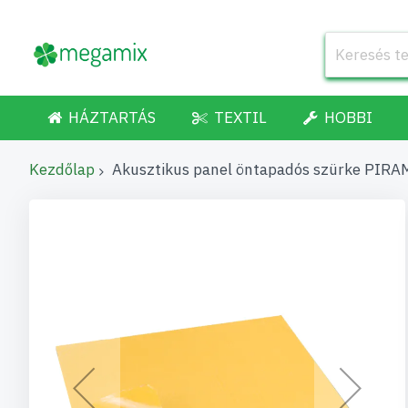
HÁZTARTÁS
TEXTIL
HOBBI
Kezdőlap
Akusztikus panel öntapadós szürke PIRA
Ugrás
a
képgaléria
végére