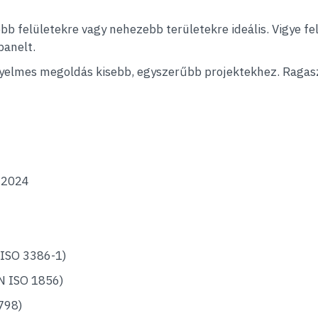
b felületekre vagy nehezebb területekre ideális. Vigye fel
panelt.
yelmes megoldás kisebb, egyszerűbb projektekhez. Ragasz
.2024
ISO 3386-1)
N ISO 1856)
798)