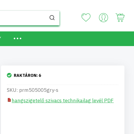
Your
Y
RAKTÁRON:
6
SKU: prm505005gry-s
hangszigetelő szivacs technikailag levél PDF