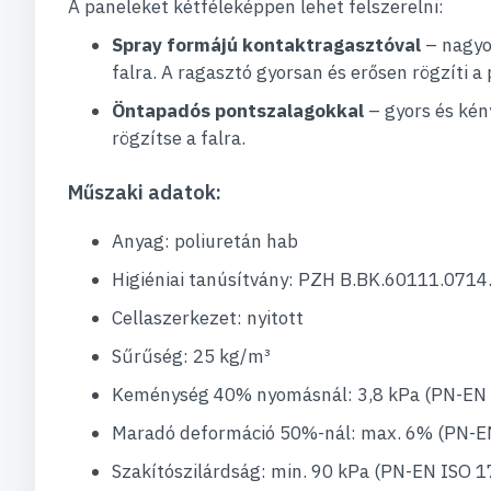
A paneleket kétféleképpen lehet felszerelni:
Spray formájú kontaktragasztóval
– nagyob
falra. A ragasztó gyorsan és erősen rögzíti a 
Öntapadós pontszalagokkal
– gyors és kén
rögzítse a falra.
Műszaki adatok:
Anyag: poliuretán hab
Higiéniai tanúsítvány: PZH B.BK.60111.0714
Cellaszerkezet: nyitott
Sűrűség: 25 kg/m³
Keménység 40% nyomásnál: 3,8 kPa (PN-EN 
Maradó deformáció 50%-nál: max. 6% (PN-E
Szakítószilárdság: min. 90 kPa (PN-EN ISO 1