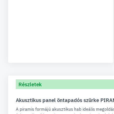
Részletek
Akusztikus panel öntapadós szürke PIR
A piramis formájú akusztikus hab ideális megoldá