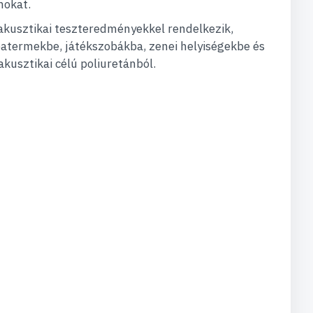
mokat.
 akusztikai teszteredményekkel rendelkezik,
óbatermekbe, játékszobákba, zenei helyiségekbe és
akusztikai célú poliuretánból.