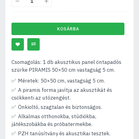
KOSÁRBA
Csomagolás: 1 db akusztikus panel öntapadós
szürke PIRAMIS 50×50 cm vastagság 5 cm.
Méretek: 50×50 cm, vastagság 5 cm.
A piramis forma javítja az akusztikát és
csökkenti az utózengést.
Önkioltó, szagtalan és biztonságos.
Alkalmas otthonokba, stúdiókba,
játékszobákba és próbatermekbe.
PZH tanúsítvány és akusztikai tesztek.