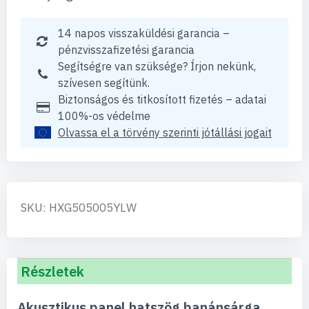
14 napos visszaküldési garancia –
pénzvisszafizetési garancia
Segítségre van szüksége? Írjon nekünk,
szívesen segítünk.
Biztonságos és titkosított fizetés – adatai
100%-os védelme
Olvassa el a törvény szerinti jótállási jogait
SKU: HXG505005YLW
Részletek
Akusztikus panel hatszög banánsárga