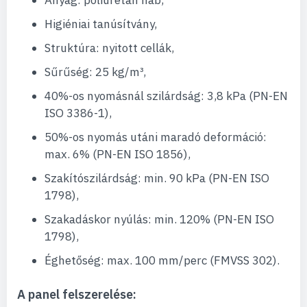
Anyag: poliuretán hab,
Higiéniai tanúsítvány,
Struktúra: nyitott cellák,
Sűrűség: 25 kg/m³,
40%-os nyomásnál szilárdság: 3,8 kPa (PN-EN
ISO 3386-1),
50%-os nyomás utáni maradó deformáció:
max. 6% (PN-EN ISO 1856),
Szakítószilárdság: min. 90 kPa (PN-EN ISO
1798),
Szakadáskor nyúlás: min. 120% (PN-EN ISO
1798),
Éghetőség: max. 100 mm/perc (FMVSS 302).
A panel felszerelése: