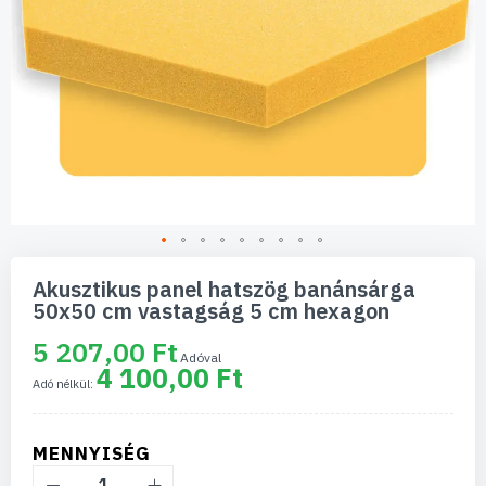
Ugrás
a
Akusztikus panel hatszög banánsárga
képgaléria
50x50 cm vastagság 5 cm hexagon
elejére
5 207,00 Ft
4 100,00 Ft
MENNYISÉG