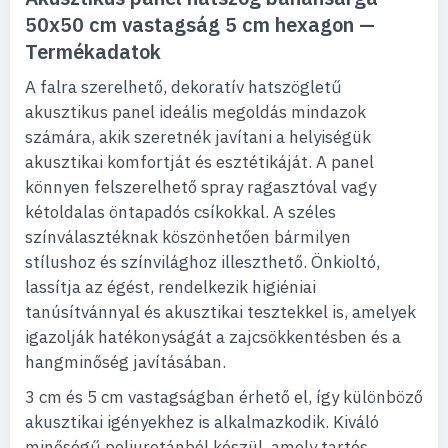
50x50 cm vastagság 5 cm hexagon —
Termékadatok
A falra szerelhető, dekoratív hatszögletű
akusztikus panel ideális megoldás mindazok
számára, akik szeretnék javítani a helyiségük
akusztikai komfortját és esztétikáját. A panel
könnyen felszerelhető spray ragasztóval vagy
kétoldalas öntapadós csíkokkal. A széles
színválasztéknak köszönhetően bármilyen
stílushoz és színvilághoz illeszthető. Önkioltó,
lassítja az égést, rendelkezik higiéniai
tanúsítvánnyal és akusztikai tesztekkel is, amelyek
igazolják hatékonyságát a zajcsökkentésben és a
hangminőség javításában.
3 cm és 5 cm vastagságban érhető el, így különböző
akusztikai igényekhez is alkalmazkodik. Kiváló
minőségű poliuretánból készül, amely tartós,