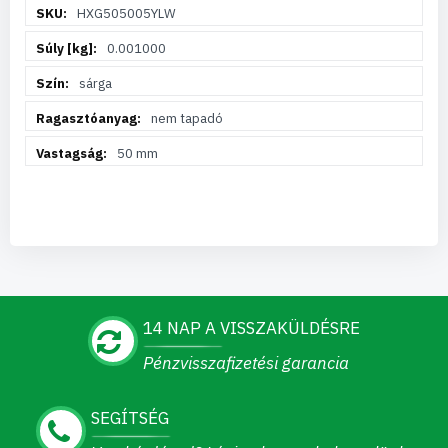
További
HXG505005YLW
információ
0.001000
sárga
nem tapadó
50 mm
14 NAP A VISSZAKÜLDÉSRE
Pénzvisszafizetési garancia
SEGÍTSÉG