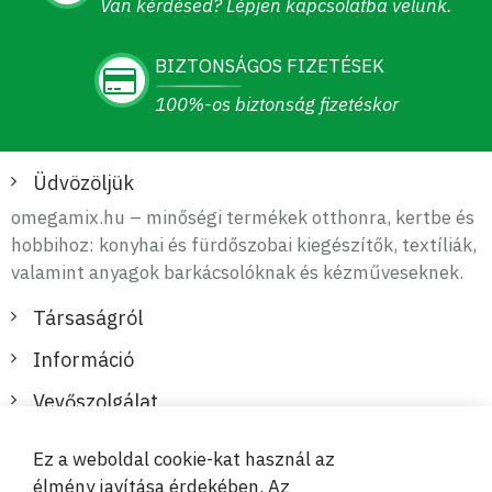
Van kérdésed? Lépjen kapcsolatba velünk.
BIZTONSÁGOS FIZETÉSEK
100%-os biztonság fizetéskor
Üdvözöljük
omegamix.hu – minőségi termékek otthonra, kertbe és
hobbihoz: konyhai és fürdőszobai kiegészítők, textíliák,
valamint anyagok barkácsolóknak és kézműveseknek.
Társaságról
Információ
Vevőszolgálat
Ez a weboldal cookie-kat használ az
Biztonságos és kényelmes fizetések
élmény javítása érdekében. Az