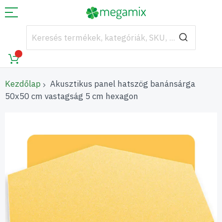
Kezdőlap
Akusztikus panel hatszög banánsárga
50x50 cm vastagság 5 cm hexagon
Ugrás
a
képgaléria
végére