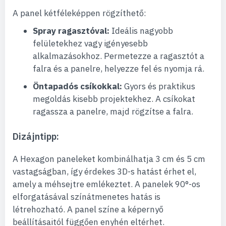
A panel kétféleképpen rögzíthető:
Spray ragasztóval:
Ideális nagyobb
felületekhez vagy igényesebb
alkalmazásokhoz. Permetezze a ragasztót a
falra és a panelre, helyezze fel és nyomja rá.
Öntapadós csíkokkal:
Gyors és praktikus
megoldás kisebb projektekhez. A csíkokat
ragassza a panelre, majd rögzítse a falra.
Dizájntipp:
A Hexagon paneleket kombinálhatja 3 cm és 5 cm
vastagságban, így érdekes 3D-s hatást érhet el,
amely a méhsejtre emlékeztet. A panelek 90°-os
elforgatásával színátmenetes hatás is
létrehozható. A panel színe a képernyő
beállításaitól függően enyhén eltérhet.