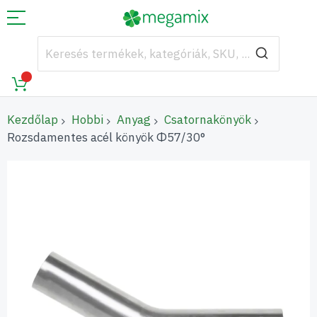
Kezdőlap
Hobbi
Anyag
Csatornakönyök
Rozsdamentes acél könyök Φ57/30°
Ugrás
a
képgaléria
végére