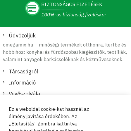
BIZTONSÁGOS FIZETÉSEK
100%-os biztonság fizetéskor
Üdvözöljük
omegamix.hu – minőségi termékek otthonra, kertbe és
hobbihoz: konyhai és fürdőszobai kiegészítők, textíliák,
valamint anyagok barkácsolóknak és kézműveseknek.
Társaságról
Információ
Vevőszolgálat
Ez a weboldal cookie-kat használ az
Biztonságos és kényelmes fizetések
élmény javítása érdekében. Az
„Elutasítás” gombra kattintva