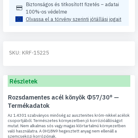
Biztonságos és titkosított fizetés – adatai
100%-os védelme
Olvassa el a törvény szerinti jótállási jogait
SKU: KRF-15225
Részletek
Rozsdamentes acél könyök Φ57/30° —
Termékadatok
Az 1.4301 szabványos minőség az ausztenites króm-nikkel acélok
csoportjából. Természetes környezetben jó korrózióállóságot
mutat. Nem alkalmas sós vagy magas klórtartalmú környezetben
való használatra. A 0H18N9 hegesztett anyag nem ellenáll a
szemcseközi korróziónak.