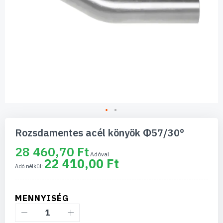
Ugrás
a
Rozsdamentes acél könyök Φ57/30°
képgaléria
elejére
28 460,70 Ft
22 410,00 Ft
MENNYISÉG